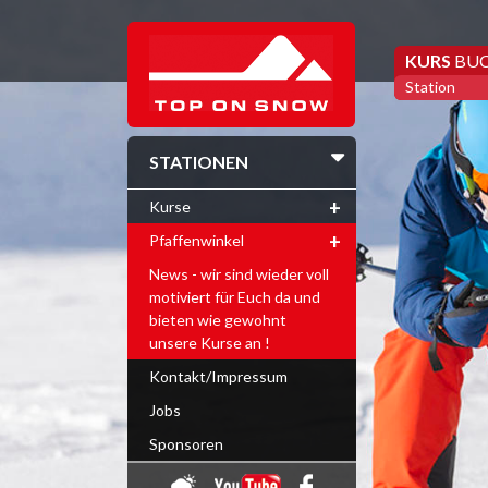
KURS
BU
Station
STATIONEN
Kurse
Pfaffenwinkel
News - wir sind wieder voll
motiviert für Euch da und
bieten wie gewohnt
unsere Kurse an !
Kontakt/Impressum
Jobs
Sponsoren